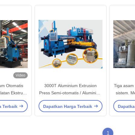
Video
ium Otomatis
3000T Aluminium Extrusion
Tiga asam 
atan Ekstrusi
Press Semi-otomatis / Aluminium
sistem. M
m 700T
Ekstrusi Otomatis
limbah P
a Terbaik
Dapatkan Harga Terbaik
Dapatka
anodizin
gas peng
1