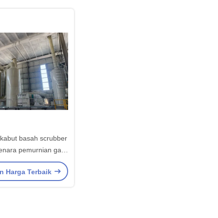
kabut basah scrubber
enara pemurnian gas
P tahan korosi untuk
n Harga Terbaik
g aluminium, lengkap
umpulan & peralatan
netralisasi