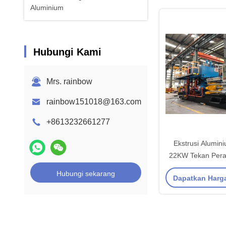
Aluminium
Hubungi Kami
Mrs. rainbow
rainbow151018@163.com
+8613232661277
Ekstrusi Alumin
22KW Tekan Peral
Aluminiu
Hubungi sekarang
Dapatkan Harg