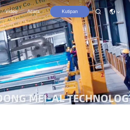
Video
Acara
Kutipan
m