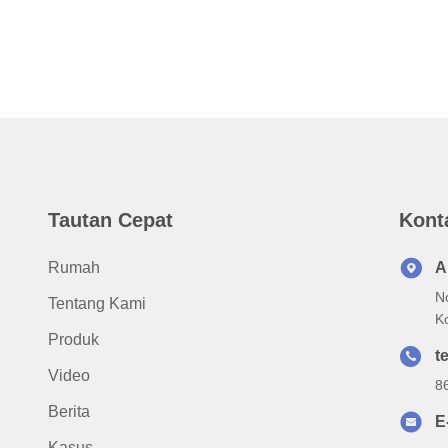
Tautan Cepat
Kont
Rumah
A
N
Tentang Kami
K
Produk
te
Video
8
Berita
E
Kasus