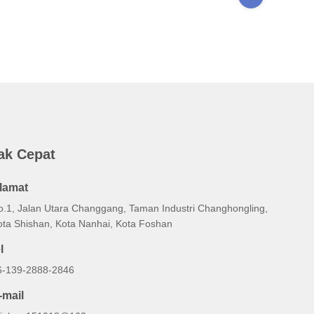
ak Cepat
lamat
o.1, Jalan Utara Changgang, Taman Industri Changhongling,
ota Shishan, Kota Nanhai, Kota Foshan
l
6-139-2888-2846
-mail