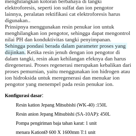
menghilangkan kotoran berbahaya di tangki 
elektroforesis, seperti ion sulfat dan ion pengotor 
lainnya, peralatan rektifikasi cat elektroforesis harus 
digunakan.
.
Prinsipnya menggunakan resin penukar ion untuk 
menghilangkan ion pengotor, sehingga dapat mengontrol 
nilai PH dan konduktivitas tangki penyimpanan.
Sehingga pondasi berada dalam parameter proses yang 
diijinkan.
Ketika resin jenuh dengan ion pengotor di 
dalam tangki, resin akan kehilangan efeknya dan harus 
diregenerasi.
Proses regenerasi merupakan kebalikan dari 
proses pemurnian, yaitu menggunakan ion hidrogen atau 
ion hidroksida untuk meregenerasi dan menukar ion 
pengotor yang menempel pada resin penukar ion.
:
Konfigurasi dasar
Resin kation Jepang Mitsubishi (WK-40) :150L
Resin anion Jepang Mitsubishi (SA-10AP): 450L
Pompa pengiriman baja tahan karat: 1 unit
menara Kation
Ø 600 X 1600mm T:
1 unit