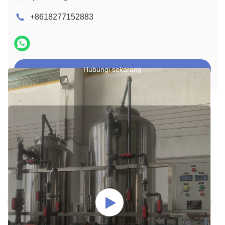
+8618277152883
Hubungi sekarang