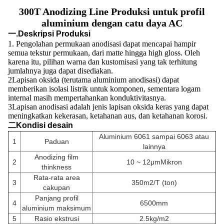
300T Anodizing Line Produksi untuk profil
aluminium dengan catu daya AC
一.Deskripsi Produksi
1. Pengolahan permukaan anodisasi dapat mencapai hampir
semua tekstur permukaan, dari matte hingga high gloss. Oleh
karena itu, pilihan warna dan kustomisasi yang tak terhitung
jumlahnya juga dapat disediakan.
2Lapisan oksida (terutama aluminium anodisasi) dapat
memberikan isolasi listrik untuk komponen, sementara logam
internal masih mempertahankan konduktivitasnya.
3Lapisan anodisasi adalah jenis lapisan oksida keras yang dapat
meningkatkan kekerasan, ketahanan aus, dan ketahanan korosi.
二Kondisi desain
Aluminium 6061 sampai 6063 atau
1
Paduan
lainnya
Anodizing film
2
10 ~ 12μm
Mikron
thinkness
Rata-rata area
3
350m2/T (ton)
cakupan
Panjang profil
4
6500mm
aluminium maksimum
5
Rasio ekstrusi
2.5kg/m2