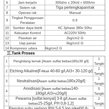
6
Jam kerja/m
300d/m x 20h/d = 600h/m
Tiga perlengkapan
/rak
7
Sistem rak
8
Operasi rak
Manual
Tingkat Penggunaan
9
0.9
Peralatan
10
Sumber daya listrik
AC 3phase 380v 50hz
11
Kekuatan Kontrol
AC220V 50Hz
12
Pasokan air
2kg/cm2·G
13
Uap panas
6kg/cm2·G
14
Kompresor udara
6kg/cm2·G
三.Tank Proses
1
1
Penghilang lemak [
Asam sulfat bebas
180±30 g/l]
Tangki
2
Etching Alkaline
[F
40-60 g/l,Al3+ 30-120 g/]
2
Alkali
Tangki
1
Neutralisasi
[
180±20g/l]
3
Asam sulfat bebas
Tangki
Anodisasi [
140-
Asam sulfat bebas
5
4
180g/l,Al3+≤20g/l]
Tangki
Pewarna [sulfat kenyal]
3-8 g/l,
Asam sulfat
2
5
15-25g/l, PH 0,8-1,2]
bebas
Tangki
Penutup suhu sedang [PH 5-6.5,
Ion nikel
00,8-
3