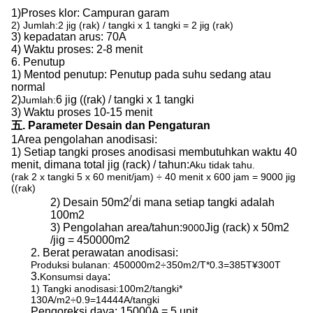
1)
Proses klor: Campuran garam
2) Jumlah:2 jig (rak) / tangki x 1 tangki = 2 jig (rak)
3) kepadatan arus: 70A
4) Waktu proses: 2-8 menit
6. Penutup
1) Mentod penutup: Penutup pada suhu sedang atau
normal
2)
6 jig ((rak) / tangki x 1 tangki
Jumlah:
3) Waktu proses 10-15 menit
五. Parameter Desain dan Pengaturan
1Area pengolahan anodisasi:
1) Setiap tangki proses anodisasi membutuhkan waktu 40
menit, dimana total jig (rack) / tahun:
Aku tidak tahu.
(rak 2 x tangki 5 x 60 menit/jam) ÷ 40 menit x 600 jam = 9000 jig
((rak)
/
2) Desain 50m2
di mana setiap tangki adalah
100m2
3) Pengolahan area/tahun:
Jig (rack) x 50m2
9000
/jig = 450000m2
2. Berat perawatan anodisasi:
Produksi bulanan: 450000m2÷350m2/T*0.3=385T
¥300T
3.
:
Konsumsi daya
1) Tangki anodisasi:100m2/tangki*
130A/m2÷0.9=14444A/tangki
Pengoreksi daya: 15000A = 5 unit