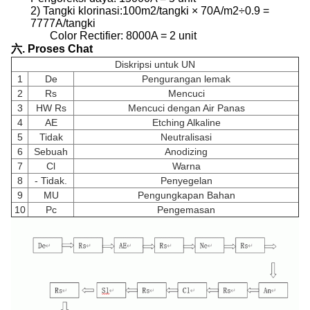
2) Tangki klorinasi:
100m2/tangki × 70A/m2÷0.9 =
7777A/tangki
Color Rectifier: 8000A = 2 unit
六. Proses Chat
Diskripsi untuk UN
1
De
Pengurangan lemak
2
Rs
Mencuci
3
HW Rs
Mencuci dengan Air Panas
4
AE
Etching Alkaline
5
Tidak
Neutralisasi
6
Sebuah
Anodizing
7
Cl
Warna
8
- Tidak.
Penyegelan
9
MU
Pengungkapan Bahan
10
Pc
Pengemasan