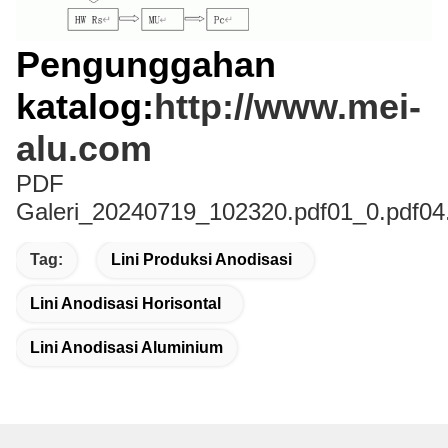
Pengunggahan
katalog:
http://www.mei-
alu.com
PDF
Galeri_20240719_102320.pdf
01_0.pdf
04
Tag:
Lini Produksi Anodisasi
Lini Anodisasi Horisontal
Lini Anodisasi Aluminium