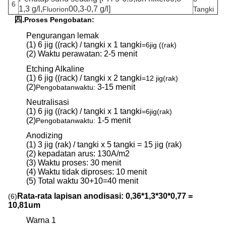
6
1,3 g/l,
00,3-0,7 g/l]
Fluorion
Tangki
四.
Proses Pengobatan:
Pengurangan lemak
(1) 6 jig ((rack) / tangki x 1 tangki
=6jig ((rak)
(2) Waktu perawatan: 2-5 menit
Etching Alkaline
(1) 6 jig ((rack) / tangki x 2 tangki
=
12 jig
(rak)
(2)
3-15 menit
Pengobatan
waktu:
Neutralisasi
(1) 6 jig ((rack) / tangki x 1 tangki
=
6jig
(rak)
(2)
1-5 menit
Pengobatan
waktu:
Anodizing
(1) 3 jig (rak) / tangki x 5 tangki = 15 jig (rak)
(2) kepadatan arus: 130A/m2
(3) Waktu proses: 30 menit
(4) Waktu tidak diproses: 10 menit
(5) Total waktu 30+10=40 menit
Rata-rata lapisan anodisasi: 0,36*1,3*30*0,77 =
(6)
10,81um
Warna 1