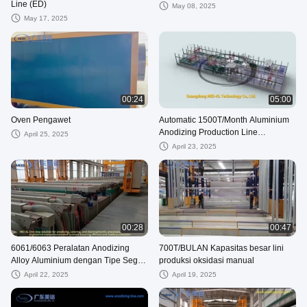
Line (ED)
May 08, 2025
May 17, 2025
00:24
05:00
Oven Pengawet
Automatic 1500T/Month Aluminium
Anodizing Production Line
April 25, 2025
Peralatan Pengolahan Permukaan
April 23, 2025
00:28
00:47
6061/6063 Peralatan Anodizing
700T/BULAN Kapasitas besar lini
Alloy Aluminium dengan Tipe Segel
produksi oksidasi manual
Moderat
April 22, 2025
April 19, 2025