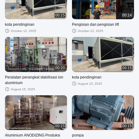
00:15
00:14
kota pendinginan
Pengisian dan pengisian lift
October 12, 2025
October 12, 2025
00:20
00:15
Peralatan perangkat stabilisasi ion
kota pendinginan
aluminium
August 15, 2025
August 15, 2025
00:15
00:15
Aluminium ANODIZING Produksi
pompa