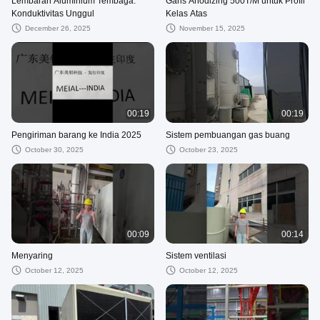
Lembaran Aluminium Tembaga:
Garis Anodizing 500T/M untuk Profil
Konduktivitas Unggul
Kelas Atas
December 26, 2025
November 15, 2025
00:19
00:19
Pengiriman barang ke India 2025
Sistem pembuangan gas buang
October 30, 2025
October 23, 2025
00:09
00:14
Menyaring
Sistem ventilasi
October 12, 2025
October 12, 2025