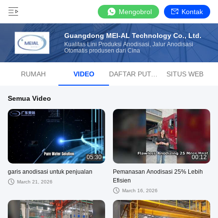
Mengobrol
Kontak
Guangdong MEI-AL Technology Co., Ltd.
Kualitas Lini Produksi Anodisasi, Jalur Anodisasi
Otomatis produsen dari Cina
RUMAH
VIDEO
DAFTAR PUTAR
SITUS WEB
Semua Video
05:30
00:12
garis anodisasi untuk penjualan
Pemanasan Anodisasi 25% Lebih
Efisien
March 21, 2026
March 16, 2026