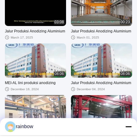
03:08
00:23
Jalur Produksi Anodizing Aluminium
Jalur Produksi Anodizing Aluminium
March 17, 2025
March 01, 2025
08:06
08:06
MEI-AL lini produksi anodizing
Jalur Produksi Anodizing Aluminium
December 16, 2024
December 04, 2024
03:21
00:15
rainbow
2000 ton/tutup Anodizing produksi
Menghemat Energi 900T/M